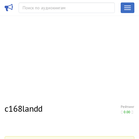
c168landd
Рейтинг
0.00