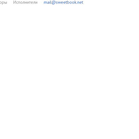
торы
Исполнители
mail@sweetbook.net