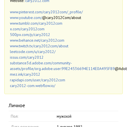
Website:
cary2012.com
www.pinterest.com/cary2012com/_profile/
www.youtube.com/
@cary2012Com/about
www.tumblr.com/cary2012com
x.com/cary2012com
500px.com/p/cary2012
www.behance.net/cary2012com
www.twitch.tv/cary2012com/about
leetcode.com/u/cary2012/
issuu.com/cary2012
substance3d.adobe.com/community-
assets/profile/org.adobe.user:99E24536694E114E0A495F89
@Adob
mez.ink/cary2012
rapidapi.com/user/cary2012com
cary2012-com.webflow.io/
Личное
Пол:
мужской
Дата рождения:
1 января 1992