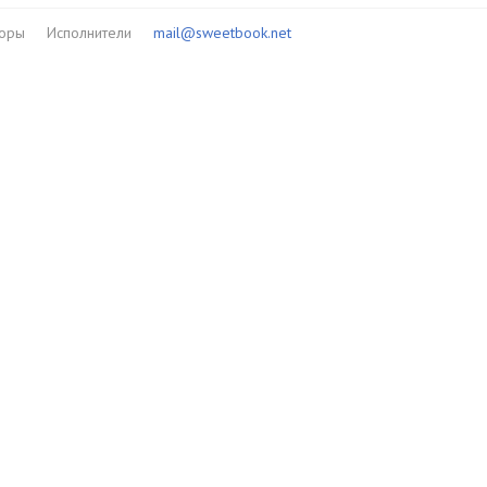
торы
Исполнители
mail@sweetbook.net