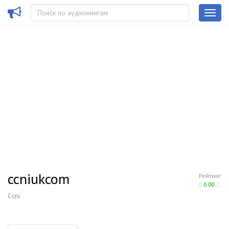
ccniukcom
Рейтинг
0.00
Ccni