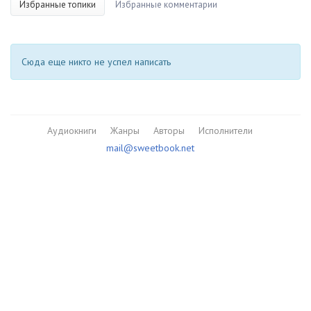
Избранные топики
Избранные комментарии
Сюда еще никто не успел написать
Аудиокниги
Жанры
Авторы
Исполнители
mail@sweetbook.net