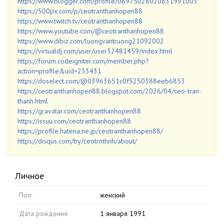
https://www.blogger.com/profile/06975028020831991003
https://500px.com/p/ceotranthanhopen88
https://www.twitch.tv/ceotranthanhopen88
https://www.youtube.com/@ceotranthanhopen88
https://www.dibiz.com/luongvantruong21092002
https://virtualdj.com/user/user32481459/index.html
https://forum.codeigniter.com/member.php?
action=profile&uid=233431
https://doselect.com/@03963651c0f5250388eeb6853
https://ceotranthanhopen88.blogspot.com/2026/04/ceo-tran-
thanh.html
https://gravatar.com/ceotranthanhopen88
https://issuu.com/ceotranthanhopen88
https://profile.hatena.ne.jp/ceotranthanhopen88/
https://disqus.com/by/ceotrnthnh/about/
Личное
Пол:
женский
Дата рождения:
1 января 1991