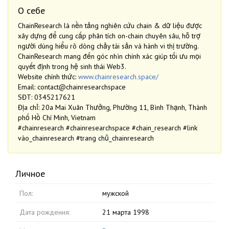
О себе
ChainResearch là nền tảng nghiên cứu chain & dữ liệu được
xây dựng để cung cấp phân tích on-chain chuyên sâu, hỗ trợ
người dùng hiểu rõ dòng chảy tài sản và hành vi thị trường.
ChainResearch mang đến góc nhìn chính xác giúp tối ưu mọi
quyết định trong hệ sinh thái Web3.
Website chính thức:
www.chainresearch.space/
Email: contact@chainresearchspace
SĐT: 0345217621
Địa chỉ: 20a Mai Xuân Thưởng, Phường 11, Bình Thạnh, Thành
phố Hồ Chí Minh, Vietnam
#chainresearch #chainresearchspace #chain_research #link
vào_chainresearch #trang chủ_chainresearch
Личное
Пол:
мужской
Дата рождения:
21 марта 1998