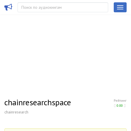
chainresearchspace
Рейтинг
0.00
chainresearch