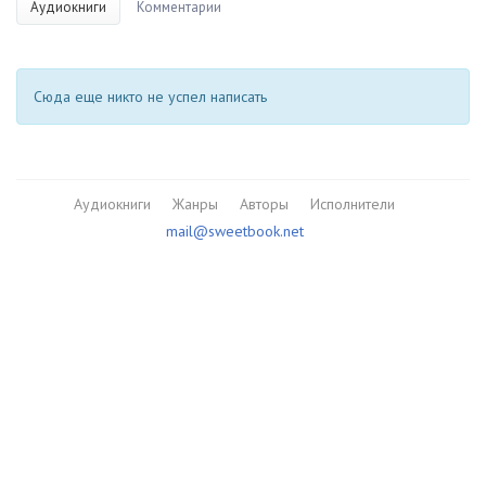
Аудиокниги
Комментарии
Сюда еще никто не успел написать
Аудиокниги
Жанры
Авторы
Исполнители
mail@sweetbook.net