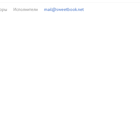
торы
Исполнители
mail@sweetbook.net