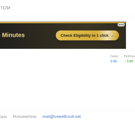
ТЕЛИ
Сила
Рейти
0.00
0.00
торы
Исполнители
mail@sweetbook.net