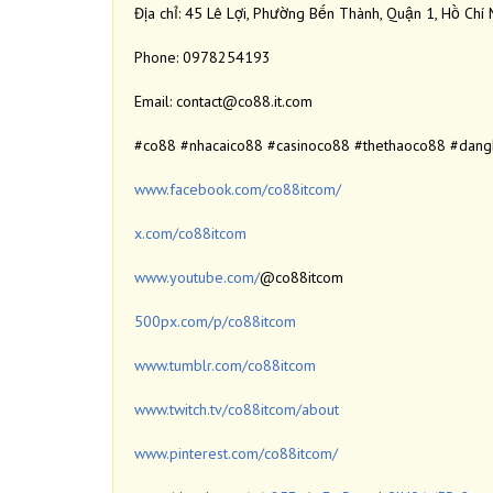
Địa chỉ: 45 Lê Lợi, Phường Bến Thành, Quận 1, Hồ Chí 
Phone: 0978254193
Email: contact@co88.it.com
#co88 #nhacaico88 #casinoco88 #thethaoco88 #dan
www.facebook.com/co88itcom/
x.com/co88itcom
www.youtube.com/
@co88itcom
500px.com/p/co88itcom
www.tumblr.com/co88itcom
www.twitch.tv/co88itcom/about
www.pinterest.com/co88itcom/