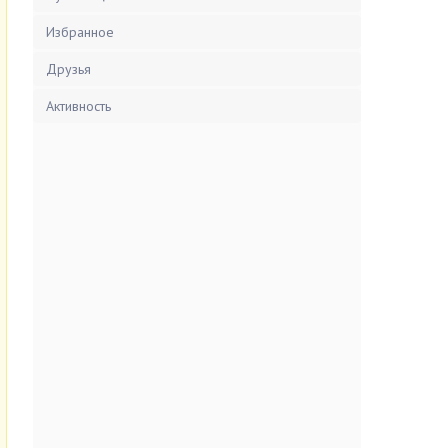
Избранное
Друзья
Активность