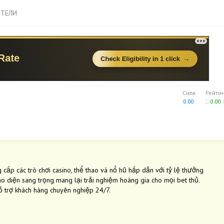
ТЕЛИ
Сила
Рейти
0.00
0.00
 cấp các trò chơi casino, thể thao và nổ hũ hấp dẫn với tỷ lệ thưởng
o diện sang trọng mang lại trải nghiệm hoàng gia cho mọi bet thủ.
ỗ trợ khách hàng chuyên nghiệp 24/7.