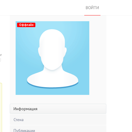
ВОЙТИ
Оффлайн
нг
Информация
Стена
Публикации