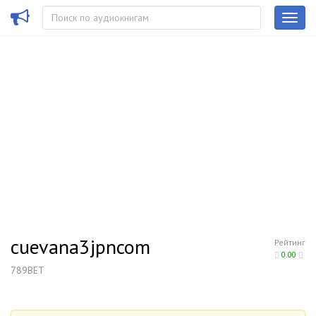
cuevana3jpncom
Рейтинг
0.00
789BET