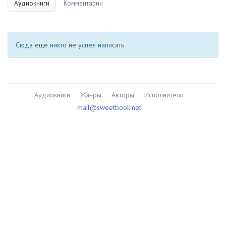
Аудиокниги
Комментарии
Сюда еще никто не успел написать
Аудиокниги
Жанры
Авторы
Исполнители
mail@sweetbook.net