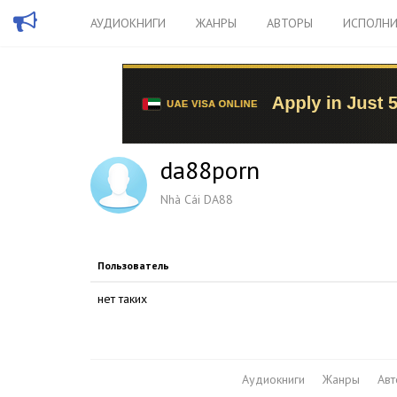
АУДИОКНИГИ
ЖАНРЫ
АВТОРЫ
ИСПОЛНИ
da88porn
Nhà Cái DA88
Пользователь
нет таких
Аудиокниги
Жанры
Ав