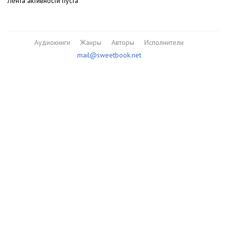
Лента активности пуста
Аудиокниги
Жанры
Авторы
Исполнители
mail@sweetbook.net