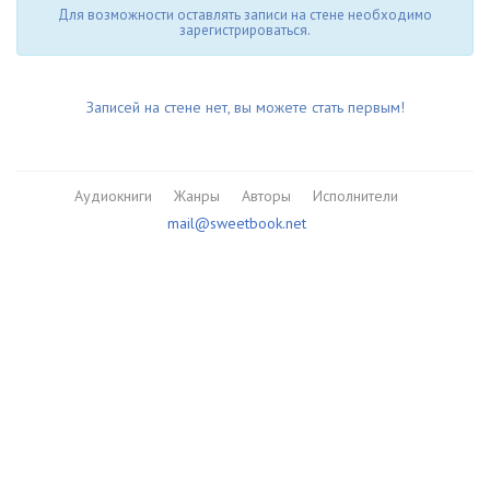
Для возможности оставлять записи на стене необходимо
зарегистрироваться.
Записей на стене нет, вы можете стать первым!
Аудиокниги
Жанры
Авторы
Исполнители
mail@sweetbook.net