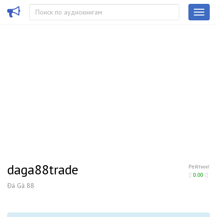
daga88trade
Рейтинг
0.00
Đá Gà 88