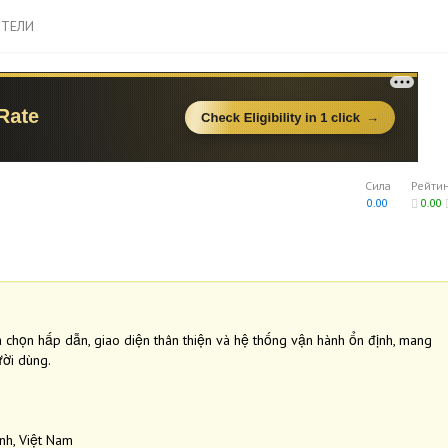
ТЕЛИ
Сила
Рейти
0.00
0.00
ựa chọn hấp dẫn, giao diện thân thiện và hệ thống vận hành ổn định, mang
ười dùng.
inh, Việt Nam