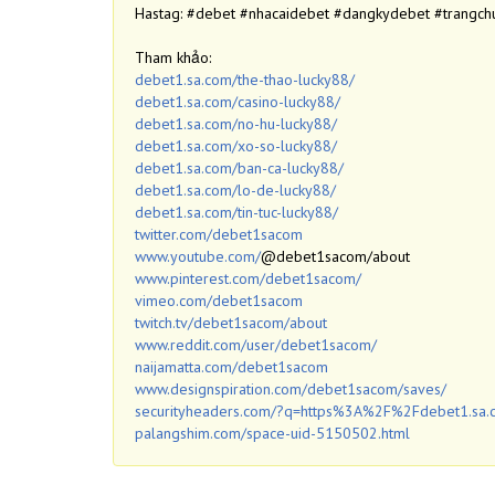
Hastag: #debet #nhacaidebet #dangkydebet #trangc
Tham khảo:
debet1.sa.com/the-thao-lucky88/
debet1.sa.com/casino-lucky88/
debet1.sa.com/no-hu-lucky88/
debet1.sa.com/xo-so-lucky88/
debet1.sa.com/ban-ca-lucky88/
debet1.sa.com/lo-de-lucky88/
debet1.sa.com/tin-tuc-lucky88/
twitter.com/debet1sacom
www.youtube.com/
@debet1sacom/about
www.pinterest.com/debet1sacom/
vimeo.com/debet1sacom
twitch.tv/debet1sacom/about
www.reddit.com/user/debet1sacom/
naijamatta.com/debet1sacom
www.designspiration.com/debet1sacom/saves/
securityheaders.com/?q=https%3A%2F%2Fdebet1.sa
palangshim.com/space-uid-5150502.html