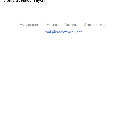
Лента активности пуста
Аудиокниги
Жанры
Авторы
Исполнители
mail@sweetbook.net