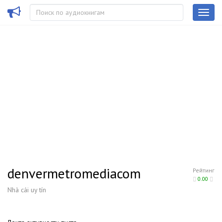
denvermetromediacom
Рейтинг
0.00
Nhà cái uy tín