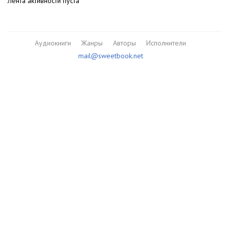
Лента активности пуста
Аудиокниги
Жанры
Авторы
Исполнители
mail@sweetbook.net