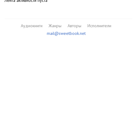
Лента активности пуста
Аудиокниги
Жанры
Авторы
Исполнители
mail@sweetbook.net