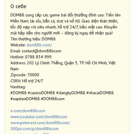
О себе
DOM88 cung cấp các game bài đổi thưởng đỉnh cao: Tiến lên
Miền Nam, tài xỉu, bắn cá, slot và nổ hũ. Giao diện thân thiện,
tốc độ nạp rút siêu nhanh, hỗ trợ 24/7, bảo mật cao. Khuyến
mãi hấp dẫn cho người mới – đăng ký ngay để nhận quà!
Tên thương hiệu: DOM88
Website:
dom88b.com/
Email: contact@dom88bcom
Hotline: 0788 834 999
Address: 202 Lý Chính Thắng, Quận 3, TP. Hồ Chí Minh, Việt
Nam
Zipcode: 70000
CSKH: Hỗ trợ 24/7
Hashtag:
#DOM88 #casinoDOM88 #dangkyDOM88 #nhacaiDOM88
#naptienDOM88 #DOM88com
x.com/dom88bcom
www.youtube.com/dom88bcom
www.pinterest.com/dom88bcom/
500px.com/p/dom88bcom