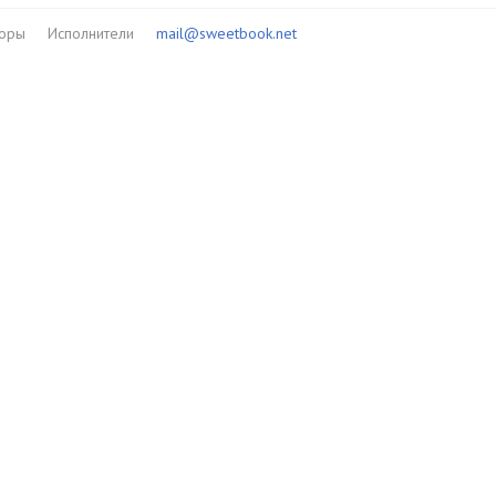
торы
Исполнители
mail@sweetbook.net