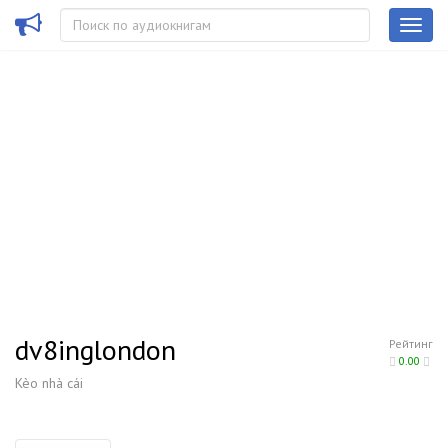
dv8inglondon
Рейтинг
0.00
Kèo nhà cái