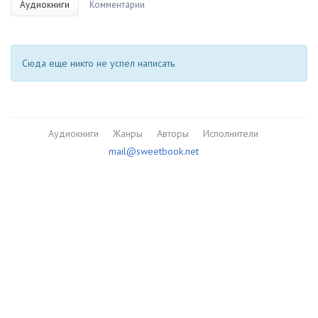
Аудиокниги
Комментарии
Сюда еще никто не успел написать
Аудиокниги
Жанры
Авторы
Исполнители
mail@sweetbook.net