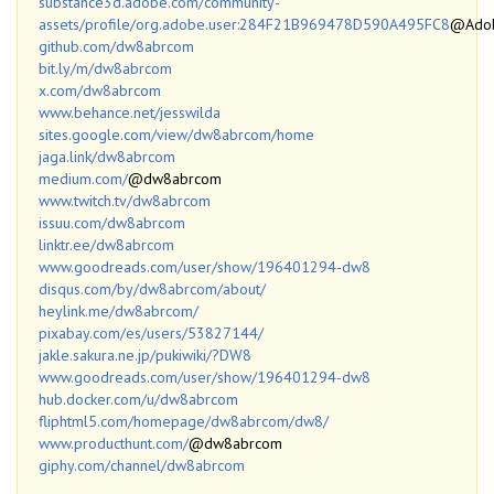
substance3d.adobe.com/community-
assets/profile/org.adobe.user:284F21B969478D590A495FC8
@Ado
github.com/dw8abrcom
bit.ly/m/dw8abrcom
x.com/dw8abrcom
www.behance.net/jesswilda
sites.google.com/view/dw8abrcom/home
jaga.link/dw8abrcom
medium.com/
@dw8abrcom
www.twitch.tv/dw8abrcom
issuu.com/dw8abrcom
linktr.ee/dw8abrcom
www.goodreads.com/user/show/196401294-dw8
disqus.com/by/dw8abrcom/about/
heylink.me/dw8abrcom/
pixabay.com/es/users/53827144/
jakle.sakura.ne.jp/pukiwiki/?DW8
www.goodreads.com/user/show/196401294-dw8
hub.docker.com/u/dw8abrcom
fliphtml5.com/homepage/dw8abrcom/dw8/
www.producthunt.com/
@dw8abrcom
giphy.com/channel/dw8abrcom