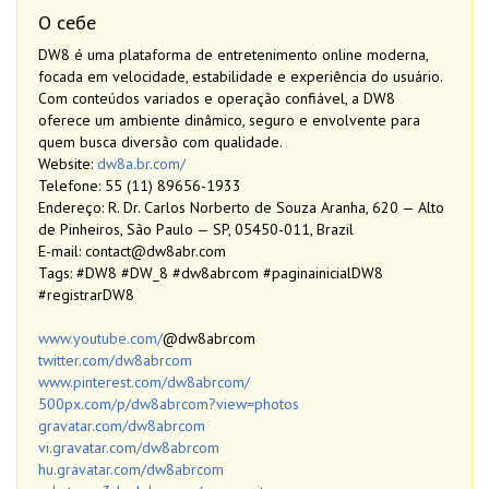
О себе
DW8 é uma plataforma de entretenimento online moderna,
focada em velocidade, estabilidade e experiência do usuário.
Com conteúdos variados e operação confiável, a DW8
oferece um ambiente dinâmico, seguro e envolvente para
quem busca diversão com qualidade.
Website:
dw8a.br.com/
Telefone: 55 (11) 89656-1933
Endereço: R. Dr. Carlos Norberto de Souza Aranha, 620 — Alto
de Pinheiros, São Paulo — SP, 05450-011, Brazil
E-mail: contact@dw8abr.com
Tags: #DW8 #DW_8 #dw8abrcom #paginainicialDW8
#registrarDW8
www.youtube.com/
@dw8abrcom
twitter.com/dw8abrcom
www.pinterest.com/dw8abrcom/
500px.com/p/dw8abrcom?view=photos
gravatar.com/dw8abrcom
vi.gravatar.com/dw8abrcom
hu.gravatar.com/dw8abrcom