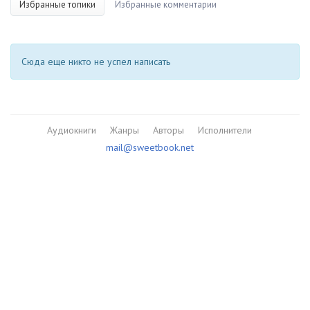
Избранные топики
Избранные комментарии
Сюда еще никто не успел написать
Аудиокниги
Жанры
Авторы
Исполнители
mail@sweetbook.net