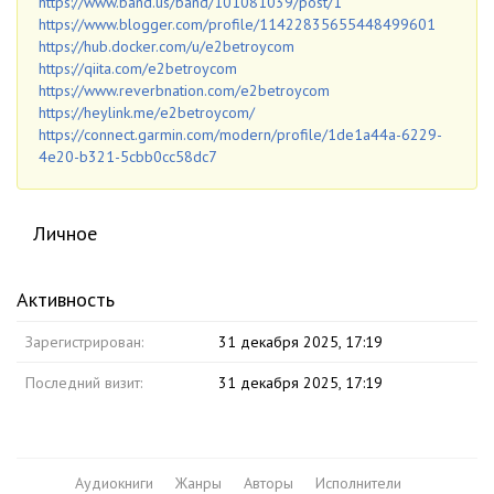
https://www.band.us/band/101081039/post/1
https://www.blogger.com/profile/11422835655448499601
https://hub.docker.com/u/e2betroycom
https://qiita.com/e2betroycom
https://www.reverbnation.com/e2betroycom
https://heylink.me/e2betroycom/
https://connect.garmin.com/modern/profile/1de1a44a-6229-
4e20-b321-5cbb0cc58dc7
Личное
Активность
Зарегистрирован:
31 декабря 2025, 17:19
Последний визит:
31 декабря 2025, 17:19
Аудиокниги
Жанры
Авторы
Исполнители