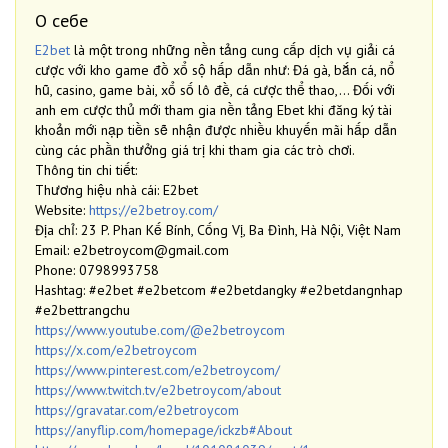
О себе
E2bet
là một trong những nền tảng cung cấp dịch vụ giải cá
cược với kho game đồ xổ sộ hấp dẫn như: Đá gà, bắn cá, nổ
hũ, casino, game bài, xổ số lô đề, cá cược thể thao,… Đối với
anh em cược thủ mới tham gia nền tảng Ebet khi đăng ký tài
khoản mới nạp tiền sẽ nhận được nhiều khuyến mãi hấp dẫn
cùng các phần thưởng giá trị khi tham gia các trò chơi.
Thông tin chi tiết:
Thương hiệu nhà cái: E2bet
Website:
https://e2betroy.com/
Địa chỉ: 23 P. Phan Kế Bính, Cống Vị, Ba Đình, Hà Nội, Việt Nam
Email: e2betroycom@gmail.com
Phone: 0798993758
Hashtag: #e2bet #e2betcom #e2betdangky #e2betdangnhap
#e2bettrangchu
https://www.youtube.com/@e2betroycom
https://x.com/e2betroycom
https://www.pinterest.com/e2betroycom/
https://www.twitch.tv/e2betroycom/about
https://gravatar.com/e2betroycom
https://anyflip.com/homepage/ickzb#About