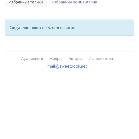
Избранные топики
Избранные комментарии
Сюда еще никто не успел написать
Аудиокниги
Жанры
Авторы
Исполнители
mail@sweetbook.net