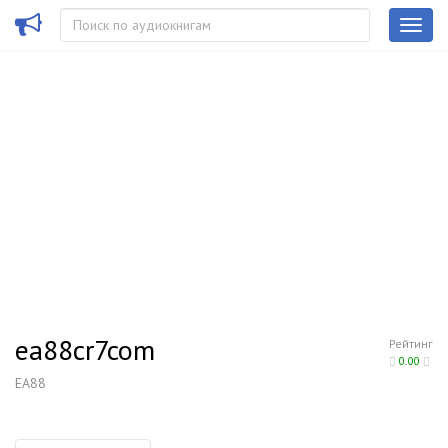
ea88cr7com
Рейтинг
0.00
EA88