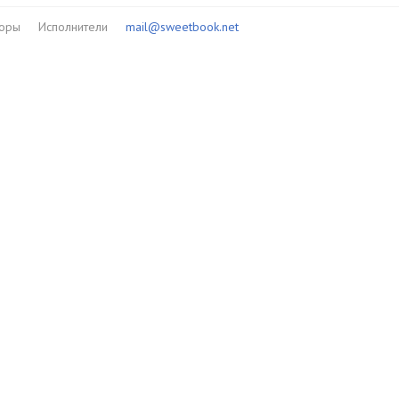
торы
Исполнители
mail@sweetbook.net