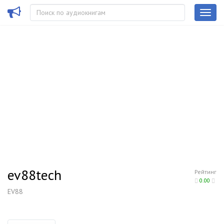
ev88tech
Рейтинг
0.00
EV88