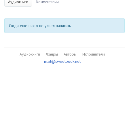
Аудиокниги
Комментарии
Сюда еще никто не успел написать
Аудиокниги
Жанры
Авторы
Исполнители
mail@sweetbook.net