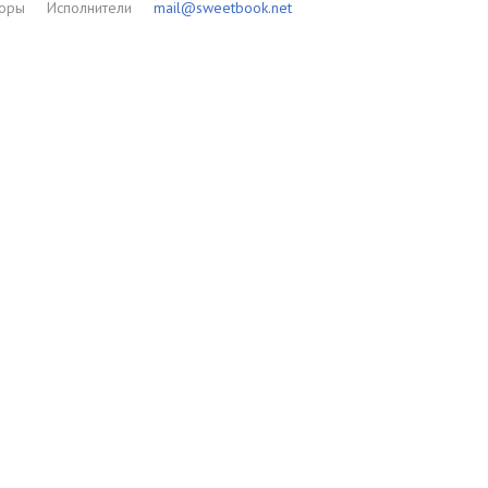
торы
Исполнители
mail@sweetbook.net