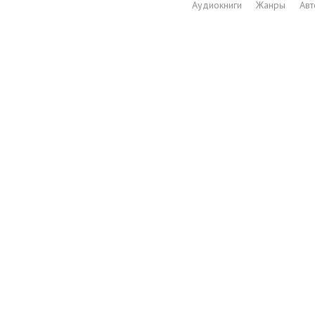
Аудиокниги
Жанры
Ав