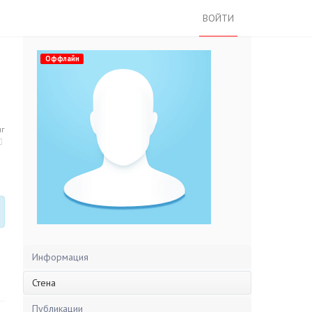
ВОЙТИ
Оффлайн
нг
Информация
Стена
Публикации