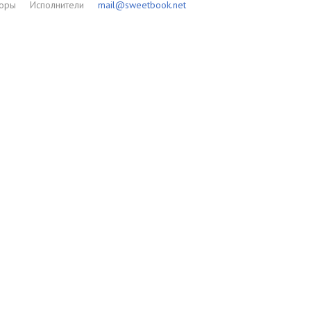
торы
Исполнители
mail@sweetbook.net