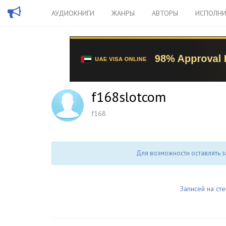
АУДИОКНИГИ
ЖАНРЫ
АВТОРЫ
ИСПОЛНИ
f168slotcom
f168
Для возможности оставлять з
Записей на сте