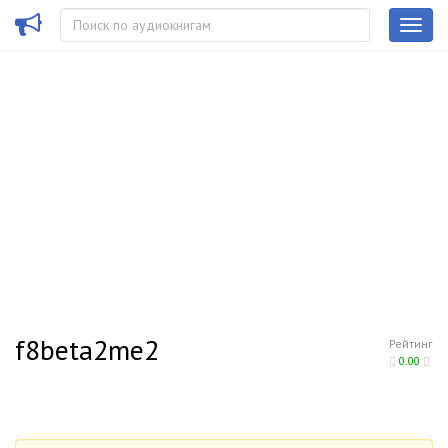
f8beta2me2
Рейтинг
0.00