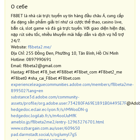
О себе
F8BET là nhà cái trực tuyến uy tín hàng đầu châu Á, cung cấp
đa dạng sản phẩm giải trí như cá cược thể thao, casino live,
bắn cá, slot game và đá gà trực tuyến. Với giao diện hiện đại,
nạp rút siêu tốc, nhiều khuyến mãi hấp dẫn và dịch vụ hỗ trợ
24/7.
Website:
f8beta2.me/
Địa Chỉ: 255 Đồng Đen, Phường 10, Tân Bình, Hồ Chí Minh
Hotline: 0897990691
Email: f8beta2@gmail.com
Hastag: #F8bet #F8_bet #F88bet #F8bet_com #F8bet2_me
#F8bet0 #nha_cai_F8bet #F8bet.com
experienceleaguecommunities.adobe.com/members/f8beta2me-
899502?lang=en
substance3d.adobe.com/community-
assets/profile/org.adobe.user:734280FA69E1891B0A495E7F
@Adob
hedgedoc.eclair.ec-lyon.fr/s/rMWooDN-g
hedgedoc.logilab.fr/s/m4ooUuMfK
ameblo.jp/f8beta2me2/entry-12963276701.html
www.ozbargain.com.au/user/609650
pad.darmstadt.social/s/ogIumyl7gS