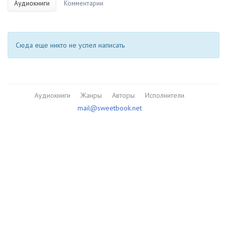
Аудиокниги
Комментарии
Сюда еще никто не успел написать
Аудиокниги
Жанры
Авторы
Исполнители
mail@sweetbook.net