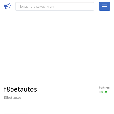
f8betautos
Рейтинг
0.00
f8bet autos