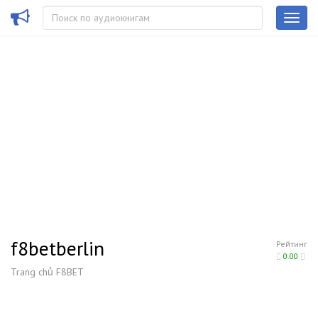
f8betberlin
Рейтинг
0.00
Trang chủ F8BET