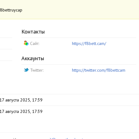
f8bettruycap
Контакты
Сайт:
https://f8bett.cam/
Аккаунты
Twitter:
https://twitter.com/f8bettcam
17 августа 2025, 17:39
17 августа 2025, 17:39