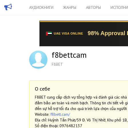
АУДИОКНИГИ
ЖАНРЫ
АВТОРЫ
ИСПОЛНИ
f8bettcam
F8BET
О себе
F8BET cung cấp dịch vụ tổng hợp và đánh giá các nhà 
đảm bảo an toàn và minh bạch. Thông tin chi tiết về 
đến sự hỗ trợ tối đa cho quá trình lựa chọn của người 
Website:
f8bett.cam/
Địa chỉ: Huỳnh Tấn Phát/59 Đ. Võ Thị Nhờ, Khu phố 1B,
Số điện thoại: 0976482137