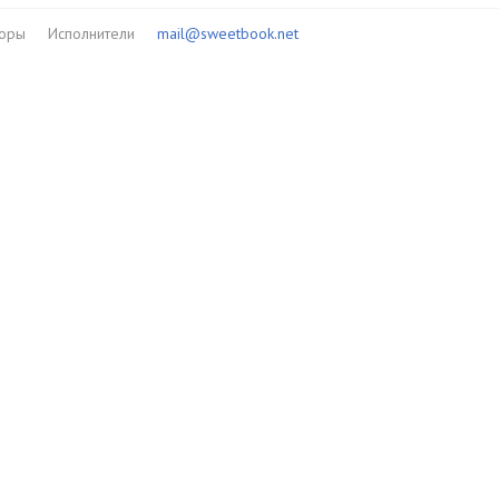
торы
Исполнители
mail@sweetbook.net