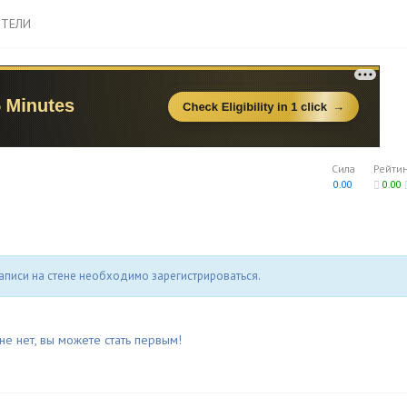
ТЕЛИ
Сила
Рейти
0.00
0.00
аписи на стене необходимо зарегистрироваться.
не нет, вы можете стать первым!