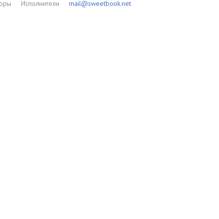
торы
Исполнители
mail@sweetbook.net