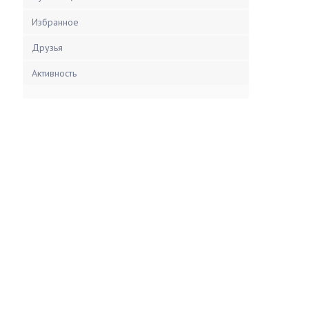
Избранное
Друзья
Активность