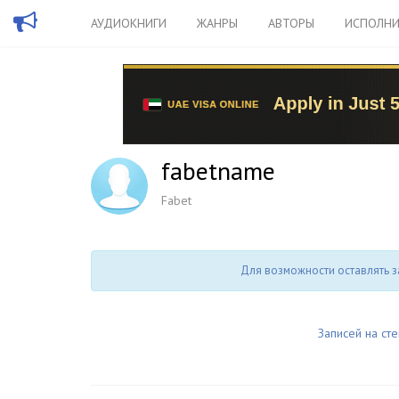
АУДИОКНИГИ
ЖАНРЫ
АВТОРЫ
ИСПОЛНИ
fabetname
Fabet
Для возможности оставлять з
Записей на сте