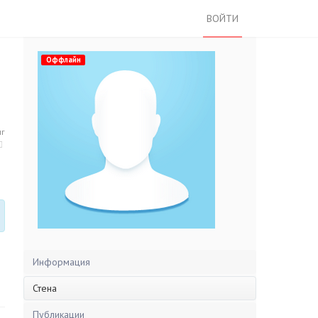
ВОЙТИ
Оффлайн
нг
Информация
Стена
Публикации