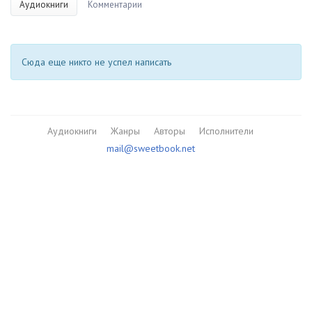
Аудиокниги
Комментарии
Сюда еще никто не успел написать
Аудиокниги
Жанры
Авторы
Исполнители
mail@sweetbook.net