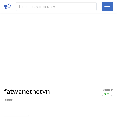
fatwanetnetvn
Рейтинг
0.00
BJ888