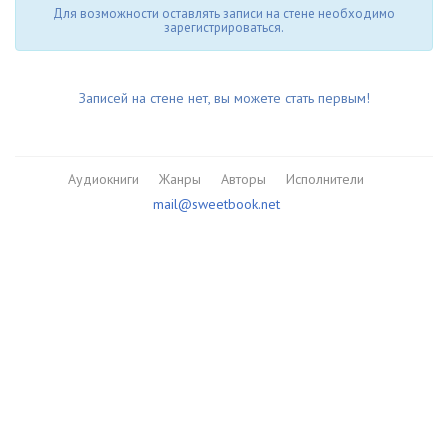
Для возможности оставлять записи на стене необходимо
зарегистрироваться.
Записей на стене нет, вы можете стать первым!
Аудиокниги
Жанры
Авторы
Исполнители
mail@sweetbook.net