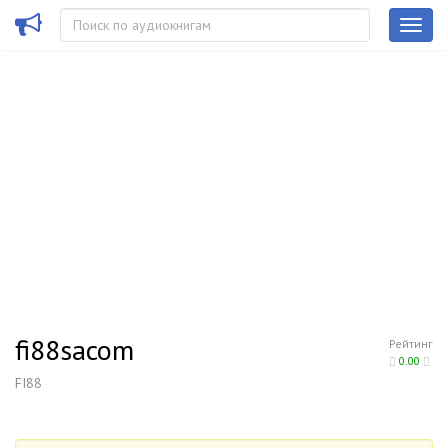
fi88sacom
Рейтинг
0.00
FI88