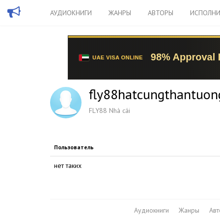
АУДИОКНИГИ
ЖАНРЫ
АВТОРЫ
ИСПОЛНИ
fly88hatcungthantuon
FLY88 Nhà cái
Пользователь
нет таких
Аудиокниги
Жанры
Ав