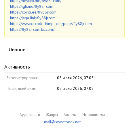
https://heylink.me/fly88jrcom/
https://igli.me/fly88jrcom
https://cointr.ee/fly88jrcom
https://jaga.link/fly88jrcom
https://www.qrcodechimp.com/page/fly88jrcom
https://fly88jrcom.kit.com/
Личное
Активность
Зарегистрирован:
05 июля 2026, 07:05
Последний визит:
05 июля 2026, 07:05
Аудиокниги
Жанры
Авторы
Исполнители
mail@sweetbook.net