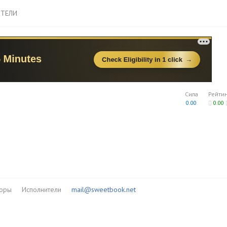
ТЕЛИ
Сила
Рейти
0.00
0.00
торы
Исполнители
mail@sweetbook.net