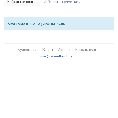
Избранные топики
Избранные комментарии
Сюда еще никто не успел написать
Аудиокниги
Жанры
Авторы
Исполнители
mail@sweetbook.net