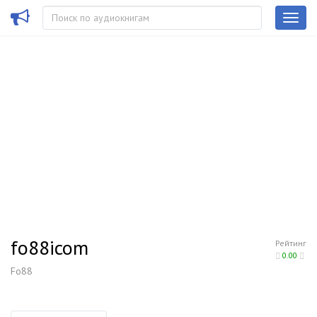
fo88icom
Рейтинг
0.00
Fo88