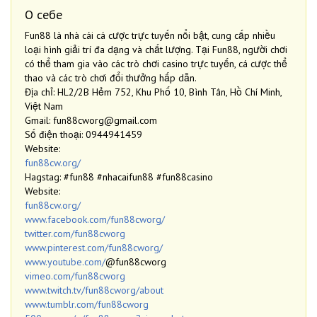
О себе
Fun88 là nhà cái cá cược trực tuyến nổi bật, cung cấp nhiều
loại hình giải trí đa dạng và chất lượng. Tại Fun88, người chơi
có thể tham gia vào các trò chơi casino trực tuyến, cá cược thể
thao và các trò chơi đổi thưởng hấp dẫn.
Địa chỉ: HL2/2B Hẻm 752, Khu Phố 10, Bình Tân, Hồ Chí Minh,
Việt Nam
Gmail: fun88cworg@gmail.com
Số điện thoại: 0944941459
Website:
fun88cw.org/
Hagstag: #fun88 #nhacaifun88 #fun88casino
Website:
fun88cw.org/
www.facebook.com/fun88cworg/
twitter.com/fun88cworg
www.pinterest.com/fun88cworg/
www.youtube.com/
@fun88cworg
vimeo.com/fun88cworg
www.twitch.tv/fun88cworg/about
www.tumblr.com/fun88cworg