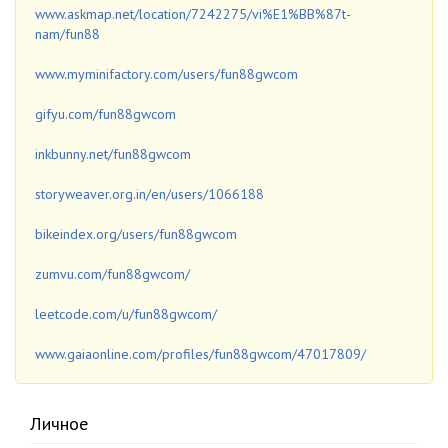
www.askmap.net/location/7242275/vi%E1%BB%87t-
nam/fun88
www.myminifactory.com/users/fun88gwcom
gifyu.com/fun88gwcom
inkbunny.net/fun88gwcom
storyweaver.org.in/en/users/1066188
bikeindex.org/users/fun88gwcom
zumvu.com/fun88gwcom/
leetcode.com/u/fun88gwcom/
www.gaiaonline.com/profiles/fun88gwcom/47017809/
Личное