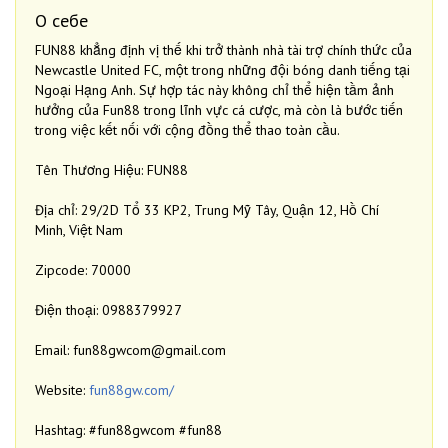
О себе
FUN88 khẳng định vị thế khi trở thành nhà tài trợ chính thức của
Newcastle United FC, một trong những đội bóng danh tiếng tại
Ngoại Hạng Anh. Sự hợp tác này không chỉ thể hiện tầm ảnh
hưởng của Fun88 trong lĩnh vực cá cược, mà còn là bước tiến
trong việc kết nối với cộng đồng thể thao toàn cầu.
Tên Thương Hiệu: FUN88
Địa chỉ: 29/2D Tổ 33 KP2, Trung Mỹ Tây, Quận 12, Hồ Chí
Minh, Việt Nam
Zipcode: 70000
Điện thoại: 0988379927
Email: fun88gwcom@gmail.com
Website:
fun88gw.com/
Hashtag: #fun88gwcom #fun88