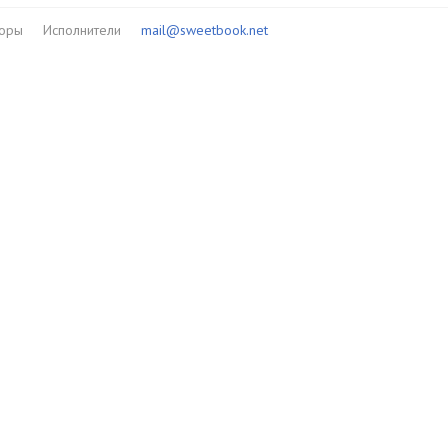
торы
Исполнители
mail@sweetbook.net