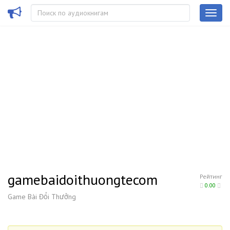
gamebaidoithuongtecom
Рейтинг
0.00
Game Bài Đổi Thưởng