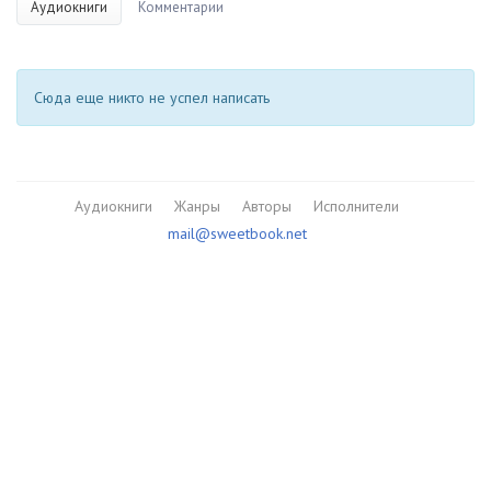
Аудиокниги
Комментарии
Сюда еще никто не успел написать
Аудиокниги
Жанры
Авторы
Исполнители
mail@sweetbook.net