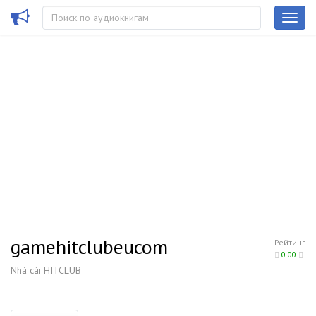
gamehitclubeucom
Рейтинг
0.00
Nhà cái HITCLUB