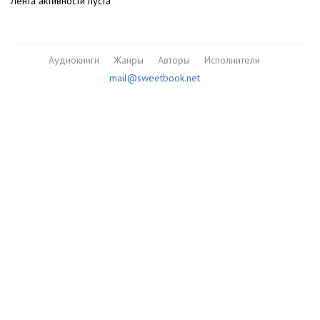
Лента активности пуста
Аудиокниги
Жанры
Авторы
Исполнители
mail@sweetbook.net